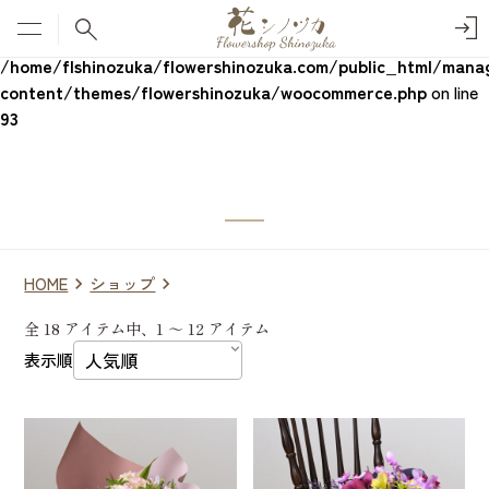
menu
Warning
: Undefined variable $page_name in
/home/flshinozuka/flowershinozuka.com/public_html/mana
content/themes/flowershinozuka/woocommerce.php
on line
93
HOME
ショップ
全 18 アイテム中、1 ～ 12 アイテム